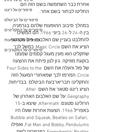
סיפורים על 'ג'ורג
אחרת כבר השתמשה בשם הזה הם 
סיפורים על רינגו
החליטו לבחור בשם אחר.
סיפורים על הביטלס
במהלך סיבוב ההופעות שלהם בגרמניה, 
סיפורים על התקליטים
בין ה-24 ל-26 ביוני 1966, הם המשיכו 
להתלבט בעניין שם האלבום. פול מקרטני 
סיפורים על ההופעות
הציע את השם Magic Circle, כמשל לכך 
סיפורים על המקורבים
שתקליט הוא מעין מעגל קסמים שממנו 
בוקעת מוזיקה. ג'ון לנון פיתח את ההצעה 
של פול והעלה את השם Four Sides to the 
Circle, המרמז לכך שמאחורי המעגל הזה 
(התקליט) חבריארבעת הביטלס. בבדיחות, 
הציע רינגו סטאר את השם After 
Geography, על שם האלבום האחרון של 
הרולינג סטונס, Aftermath, שיצא ב-15 
באפריל 1966. הצעות אחרות שעלו היו 
Bubble and Squeak, Beatles on Safari, 
Fat Man and Bobby, Pendulums, ואפילו 