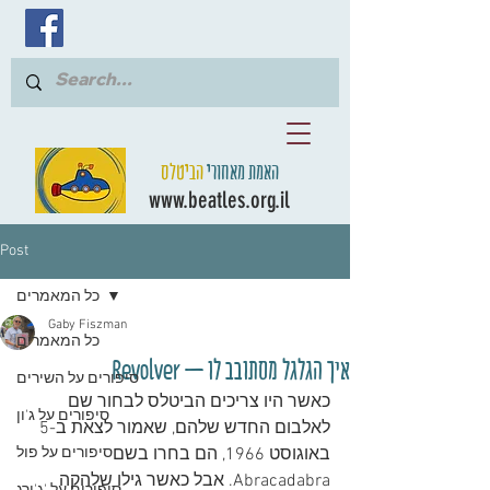
האמת מאחורי
הביטלס
www.beatles.org.il
Post
כל המאמרים
Gaby Fiszman
כל המאמרים
איך הגלגל מסתובב לו – Revolver
סיפורים על השירים
כאשר היו צריכים הביטלס לבחור שם 
סיפורים על ג'ון
לאלבום החדש שלהם, שאמור לצאת ב-5 
באוגוסט 1966, הם בחרו בשם 
סיפורים על פול
Abracadabra. אבל כאשר גילו שלהקה 