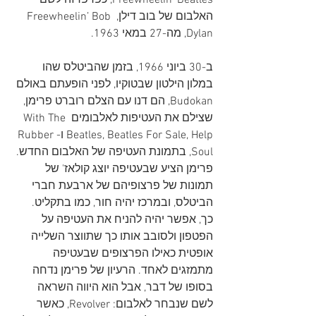
Freewheelin’ Beatles, כפרפרזה לשם 
האלבום של בוב דילן, Freewheelin’ Bob 
Dylan, מה-27 במאי 1963.
ב-30 ביוני 1966, בזמן שהביטלס שהו 
במלון הילטון שבטוקיו, לפני הופעתם באולם 
Budokan, הם דנו עם הצלם רוברט פרימן, 
שצילם את העטיפות לאלבומים With The 
Beatles, Beatles For Sale, Help ו-Rubber 
Soul, בתמונת העטיפה של האלבום החדש. 
פרימן הציע שבעטיפה יוצג קולאז' של 
תמונות של פרצופיהם של ארבעת חברי 
הביטלס, ובמרכז יהיה חור, כמו בתקליט. 
כך, אפשר יהיה להניח את העטיפה על 
הפטפון ולסובב אותו כך שתווצר השלייה 
אופטית כאילו הפרצופים שבעטיפה 
מתמזגים לאחד. הרעיון של פרימן נדחה 
בסופו של דבר, אבל הוא היווה השראה 
לשם שנבחר לאלבום: Revolver, כאשר 