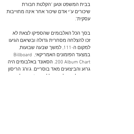
בבית המשפט וטען "הקלטת חבורת 
שיכורים ע"י אדם שיכור אחר אינה מחוייבות 
עסקית".
בסך הכל האלבומים שהספיקו לצאת לא 
זכו להצלחה מסחרית גדולה ובשיאם הגיעו 
למקום ה-111, למשך שבעה שבועות, 
במצעד הפזמונים האמריקאי, Billboard 
200 Album Chart. הסאונד באלבומים היה 
גרוע והביצועים מאד בוסריים. ג'ורג' הריסון 
אמר על ההקלטות הללו שהן "...ההקלטות 
המחורבנות ביותר שנעשו אי פעם בשמנו".
החשיבות של ההקלטות הללו היא בעיקר 
היסטורית והן חושפות איך הביטלס באמת 
נשמעו בימים ההם בהמבורג. לפני מספר 
שנים נתתי למסגור פוסטר של הביטלס ובו 
תמונתם בימי המבורג, בחנות קטנה 