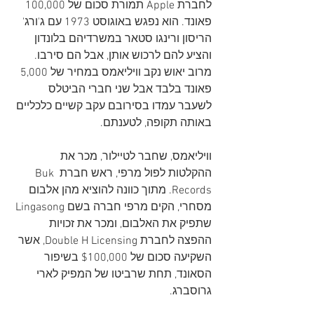
לחברת Apple תמורת סכום של 100,000 
פאונד. הוא נפגש באוגוסט 1973 עם ג'ורג' 
הריסון ורינגו סטאר במשרדיהם בלונדון 
והציע להם לרכוש אותן, אבל הם סירבו. 
מרוב יאוש נקב וויליאמס במחיר של 5,000 
פאונד בלבד אבל שני חברי הביטלס 
לשעבר עמדו בסירובם עקב קשיים כלכליים 
באותה תקופה, לטענתם.
וויליאמס, שחבר לטיילור, מכר את 
ההקלטות לפול מרפי, ראש חברת Buk 
Records. מתוך כוונה להוציא מהן אלבום 
מסחרי, הקים מרפי חברה בשם Lingasong 
שתפיק את האלבום, ומכר את זכויות 
ההפצה לחברת Double H Licensing, אשר 
השקיעה סכום של $100,000 בשיפור 
הסאונד, תחת שרביטו של המפיק לארי 
גרוסברג.