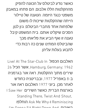
כאשר נודע לביטלס על הכוונה להפיק 
מההקלטות הללו אלבום, הם פתחו במאבק 
משפטי כנגד היזמה. הטענה של טיילור 
הייתה שההקלטות שייכות לו משום 
שלפחות אחד מחברי הביטלס, ג'ון לנון, 
הסכים שיקליט אותם. בית המשפט קיבל 
טענה זו ואף הביע את פליאתו מכך 
שהביטלס המתינו שנים כה רבות כדי 
לתבוע בעלות עליהן.
האלבום הכפול Live! At The Star-Club In 
Hamburg, Germany; 1962, אשר הכיל 26 
שירים מתוך ההקלטות, ראה אור בגרמניה 
ב-8 באפריל 1977, ובבריטניה כחודש 
לאחר מכן. ביוני 1977 האלבום ראה אור 
בארצות הברית, כאשר השירים I Saw Her 
Standing There, Twist And Shout, 
Reminiscing ו-Ask Me Why הוחלפו 