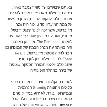
באותם שבועיים של סוף דצמבר 1962, 
ביקש טד טיילור מאדריאן בארבר להקליט 
את הביטלס ולהקות אחרות, כשהן מופיעות 
על במת המועדון. טד טיילור היה זמר 
מליברפול, אשר זכה לכינוי קינגסייז בשל 
מימדיו, והופיע במודעון The Star Club עם 
להקתו, The Dominoes. אדריאן בארבר 
היה באותה עת מנהל הבמה של המועדון וכן 
חבר להקה נוספת מליברפול, The Big 
Three. לדברי טיילור, ג'ון לנון הסכים 
שהביטלס יוקלטו תמורת הספקה שוטפת 
של בירה במהלך הופעותיה.
לטובת ההקלטות, הצטייד בארבר בטייפ 
סלילים מתוצרת Grundig הגרמנית, 
ובמיקרופון בודד. לא ידוע במדויק מהם 
התאריכים שבהם הוקלטו הביטלס אבל 
ידוע שזה היה בשבוע האחרון של חודש 