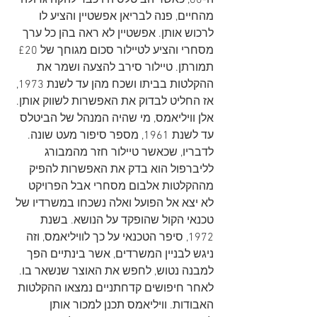
ה-60, כאשר הביטלס היו כבר להקה גדולה 
מהחיים, פנה לבריאן אפשטיין והציע לו 
לרכוש אותן. אפשטיין לא ראה בהן כל ערך 
מסחרי והציע לטיילור סכום מגוחך של £20 
תמורתן. טיילור סירב להצעה ושמר את 
ההקלטות בביתו ושכח מהן עד לשנת 1973, 
אז החליט לבדוק את האפשרות לשווק אותן. 
אלן וויליאמס, מי שהיה המנהל של הביטלס 
עד לשנת 1961, מספר סיפור מעט שונה. 
לדבריו, שכאשר טיילור חזר מהמבורג 
לליברפול הוא בדק את האפשרות להפיק 
מההקלטות אלבום מסחרי אבל הפרויקט 
לא יצא אל הפועל ואלה נשכחו במשרדיו של 
טכנאי הקול שהופקד על הנושא. בשנת 
1972, סיפר הטכנאי על כך לוויליאמס, וזה 
ניגש לבניין המשרדים, אשר בינתיים הפך 
למבנה נטוש, לחפש את האוצר שנשאר בו. 
לאחר חיפושים קדחתניים נמצאו ההקלטות 
האבודות. וויליאמס תכנן למכור אותן 