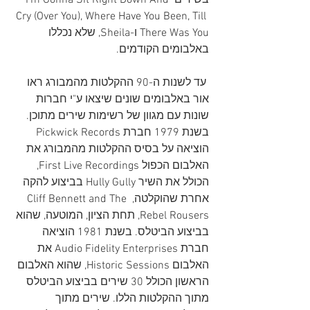
בשירים I'm Gonna Sit Right Down And 
Cry (Over You), Where Have You Been, Till 
There Was You ו-Sheila, שלא נכללו 
באלבומים הקודמים.
 עד לשנות ה-90 ההקלטות מהמבורג ראו 
אור באלבומים שונים שיצאו ע"י חברות 
שונות עם מגוון של רשימות שירים מתוכן. 
בשנת 1979 חברת Pickwick Records 
הוציאה על בסיס ההקלטות מהמבורג את 
האלבום הכפול First Live Recordings, 
הכולל את השיר Hully Gully בביצוע להקה 
אחרת שהוקלטה, Cliff Bennett and The 
Rebel Rousers, תחת הציון, המוטעה, שהוא 
בביצוע הביטלס. בשנת 1981 הוציאה 
חברת Audio Fidelity Enterprises את 
האלבום Historic Sessions, שהוא האלבום 
הראשון הכולל 30 שירים בביצוע הביטלס 
מתוך ההקלטות הללו. שירים מתוך 