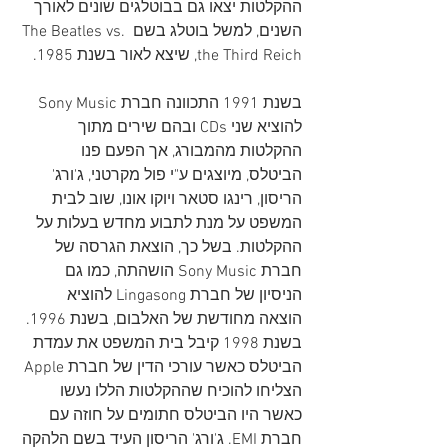
ההקלטות יצאו גם בבוטלגים שונים לאורך 
השנים, למשל בוטלג בשם The Beatles vs. 
the Third Reich, שיצא לאור בשנת 1985.
בשנת 1991 התכוונה חברת Sony Music 
להוציא שני CDs ובהם שירים מתוך 
ההקלטות מהמבורג, אך הפעם פנו 
הביטלס, מיוצגים ע"י פול מקרטני, ג'ורג' 
הריסון, רינגו סטאר ויוקו אונו, שוב לבית 
המשפט על מנת לתבוע מחדש בעלות על 
ההקלטות. בשל כך, הוצאת הגרסה של 
חברת Sony Music הושהתה, כמו גם 
הניסיון של חברת Lingasong להוציא 
הוצאה מחודשת של האלבום, בשנת 1996. 
בשנת 1998 קיבל בית המשפט את עמדת 
הביטלס כאשר עורכי הדין של חברת Apple 
הצליחו להוכיח שההקלטות הללו נעשו 
כאשר היו הביטלס חתומים על חוזה עם 
חברת EMI. ג'ורג' הריסון העיד בשם הלהקה 