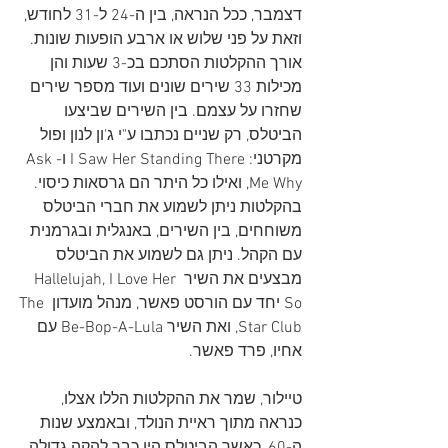
דצמבר, ככל הנראה, בין ה-24 ל-31 לחודש, 
וזאת על פני שלוש או ארבע הופעות שונות. 
אורך ההקלטות הסתכם בכ-3 שעות והן 
מכילות 33 שירים שונים ועוד מספר שירים 
שחזרו על עצמם. בין השירים שביצעו 
הביטלס, רק שניים נכתבו ע"י ג'ון לנון ופול 
מקרטני: I Saw Her Standing There ו-Ask 
Me Why, ואילו כל היתר הם גרסאות כיסוי. 
בהקלטות ניתן לשמוע את חברי הביטלס 
משוחחים, בין השירים, באנגלית ובגרמנית 
עם הקהל. ניתן גם לשמוע את הביטלס 
מבצעים את השיר Hallelujah, I Love Her 
So יחד עם הורסט פאשר, מנהל מועדון The 
Star Club, ואת השיר Be-Bop-A-Lula עם 
אחיו, פרד פאשר.
טיילור, שמר את ההקלטות הללו אצלו, 
כנראה מתוך ראיית הנולד, ובאמצע שנות 