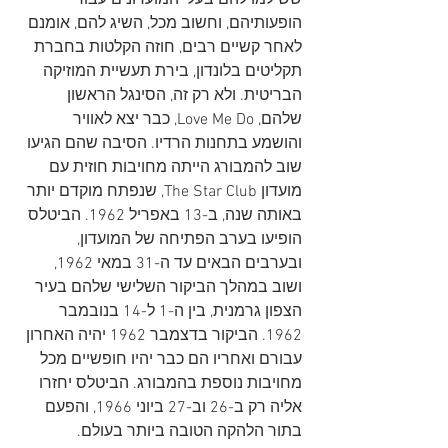
ששילמו להם בעלי המועדונים עבור 
הופעותיהם, וחשוב מכל, השיג להם, אומנם 
לאחר קשיים רבים, חוזה הקלטות בחברת 
תקליטים בלונדון, בירת תעשיית המוזיקה 
הבריטית. ולא רק זה, הסינגל הראשון 
שלהם, Love Me Do, כבר יצא לאוויר 
והושמע בתחנות הרדיו. הסיבה שהם הגיעו 
שוב להמבורג הייתה מחויבות חוזית עם 
מועדון The Star Club, שנפתח מוקדם יותר 
באותה שנה, ב-13 באפריל 1962. הביטלס 
הופיעו בערב הפתיחה של המועדון, 
ובערבים הבאים עד ה-31 במאי 1962, 
ושוב במהלך הביקור השלישי שלהם בעיר 
הצפון גרמנית, בין ה-1 ל-14 בנובמבר 
1962. הביקור בדצמבר 1962 יהיה האחרון 
עבורם ואחריו הם כבר יהיו חופשיים מכל 
מחויבות נוספת בהמבורג. הביטלס יחזרו 
אליה רק ב-26 וב-27 ביוני 1966, והפעם 
בתור הלהקה הטובה ביותר בעולם.