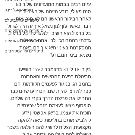
סיפורים על 'ג'ורג
ימים רבים בבמות המועדונים של רובע 
סיפורים על רינגו
סנט פאולי, רובע הזימה של העיר וכבר 
לאחר הביקור הראשון הם לא חזרו אותו 
סיפורים על הביטלס
דבר. כאשר ג'ון לנון נשאל איך זה היה לגדול 
סיפורים על התקליטים
בליברפול הוא השיב: "לא גדלתי בליברפול, 
גדלתי בהמבורג". ולכן, אחת השאלות 
סיפורים על ההופעות
המסקרנות בעיניי היא איך הם באמת 
סיפורים על המקורבים
נשמעו בימי המבורג? 
בין ה-18 ל-31 בדצמבר 1962 הופיעו 
הביטלס בפעם החמישית והאחרונה 
בהמבורג. בניגוד לפעמים הקודמות, הם 
כבר לא רצו להיות שם. הם ידעו שהם כבר 
התחילו את פריצת הדרך בקריירה שלהם. 
סופסוף מצאו לעצמם מנהל שבינתיים 
הוכיח את עצמו. בריאן אפשטיין ידע 
להלביש אותם בחליפות, כיאה ללהקה 
מקצועית, הצליח להשיג להם העלאה בשכר 