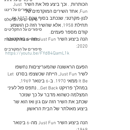
סיפורים על 'ג'ורג
הכותרות, . וכך ביצע פול את השיר Just 
סיפורים על רינגו
Fun, אחד השירים המוקדמים של 
לנון-מקרטני, שנכתב בסוף שנת 1957 או 
סיפורים על הביטלס
תחילת 1958, אלא שהשיר הזה כן הושמע 
סיפורים על התקליטים
קודם מספר פעמים.
הנה ביצוע השיר Just Fun מה-4 באוקטובר 
סיפורים על ההופעות
2020:
סיפורים על המקורבים
https://youtu.be/FYd84QamL1k
הפעם הראשונה שהמעריציםות נחשפו 
לשיר Just Fun, הייתה שכשצפו בסרט Let 
It Be ממאי 1970. ב-6 בינואר 1969, 
במהלך פרויקט Get Back, , נתפס פול לעיני 
המצלמה כשהוא מדבר על כך שנזכר 
שכתב את השיר הזה עם ג'ון ואז הוא שר 
ביצוע מאולתר של הבית הראשון.
הנה ביצוע השיר Just Fun מה-6 בינואר 