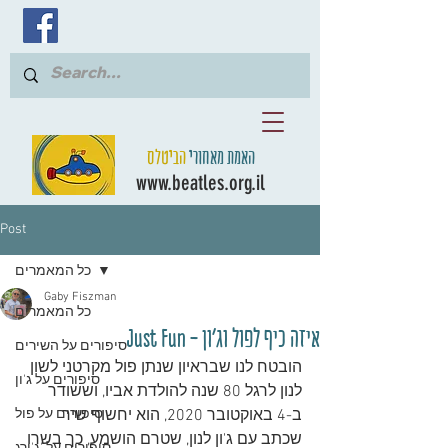
האמת מאחורי
הביטלס
www.beatles.org.il
Post
כל המאמרים
Gaby Fiszman
כל המאמרים
איזה כיף לפול וג'ון - Just Fun
סיפורים על השירים
הובטח לנו שבראיון שנתן פול מקרטני לשון 
סיפורים על ג'ון
לנון לרגל 80 שנה להולדת אביו, וששודר 
ב-4 באוקטובר 2020, הוא יחשוף שיר 
סיפורים על פול
שכתב עם ג'ון לנון, שטרם הושמע, כך בשרו 